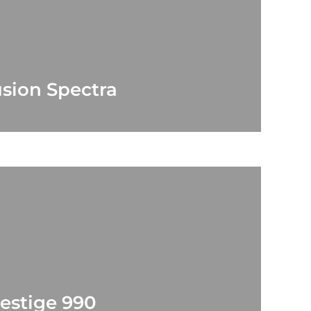
usion Spectra
restige 990