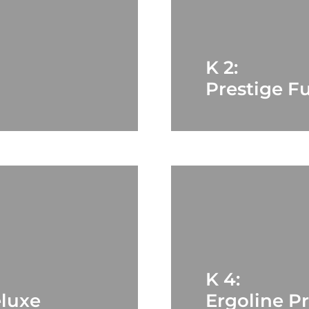
K 2:
Prestige F
K 4:
luxe
Ergoline P