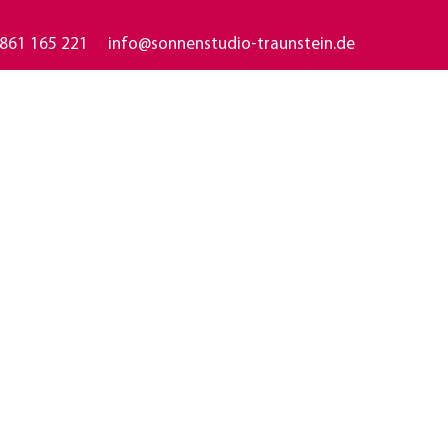
861 165 221 info@sonnenstudio-traunstein.de
r Info
Jobs
Aktuelles
Bilder